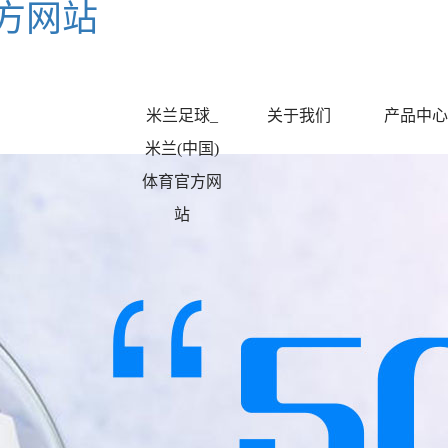
官方网站
米兰足球_
关于我们
产品中心
米兰(中国)
体育官方网
站