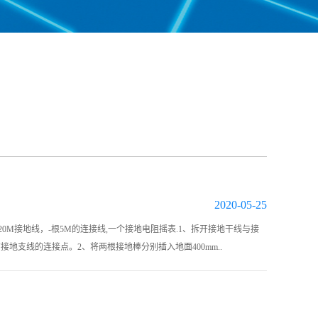
2020-05-25
根20M接地线，-根5M的连接线,一个接地电阻摇表.1、拆开接地干线与接
地支线的连接点。2、将两根接地棒分别插入地面400mm..