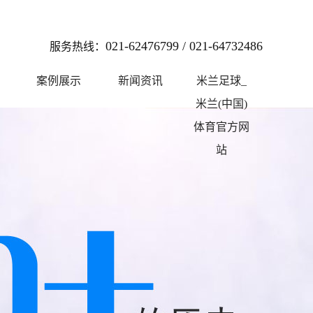
021-62476799 / 021-64732486
服务热线：
案例展示
新闻资讯
米兰足球_
米兰(中国)
体育官方网
站