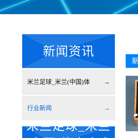
新闻资讯
米兰足球_米兰(中国)体
→
育官方网站
行业新闻
→
米兰足球_米兰