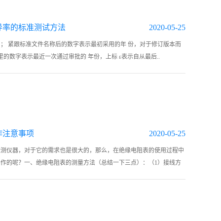
导率的标准测试方法
2020-05-25
文件中； 紧跟标准文件名称后的数字表示最初采用的年 份，对于修订版本而
里的数字表示最近一次通过审批的 年份，上标 ε表示自从最后..
作注意事项
2020-05-25
检测仪器，对于它的需求也是很大的，那么，在绝缘电阻表的使用过程中
作的呢？一、绝缘电阻表的测量方法（总结一下三点）：（1）接线方