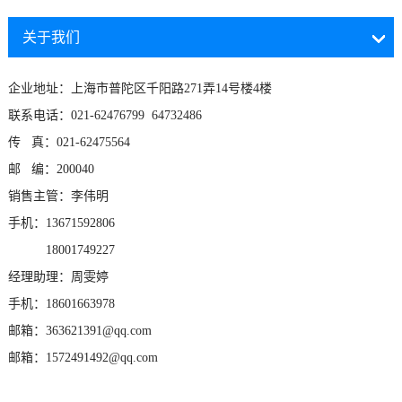
关于我们
企业地址：上海市普陀区千阳路271弄14号楼4楼
联系电话：021-62476799 64732486
传 真：021-62475564
邮 编：200040
销售主管：李伟明
手机：13671592806
18001749227
经理助理：周雯婷
手机：18601663978
邮箱：363621391@qq.com
邮箱：1572491492@qq.com