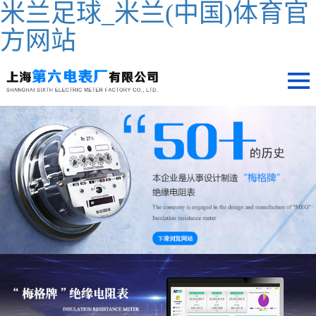
米兰足球_米兰(中国)体育官
方网站