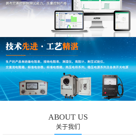
ABOUT US
关于我们