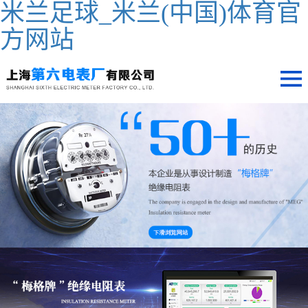
米兰足球_米兰(中国)体育官
方网站