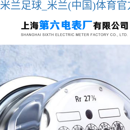
米兰足球_米兰(中国)体育