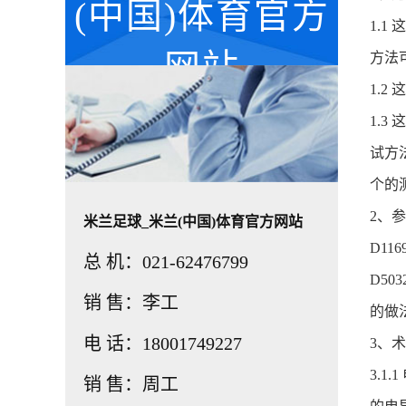
(中国)体育官方
1.
网站
方法
1.
1.
试方
个的
2、参
米兰足球_米兰(中国)体育官方网站
D11
总 机：021-62476799
D5
销 售：李工
的做
电 话：18001749227
3、
3.1
销 售：周工