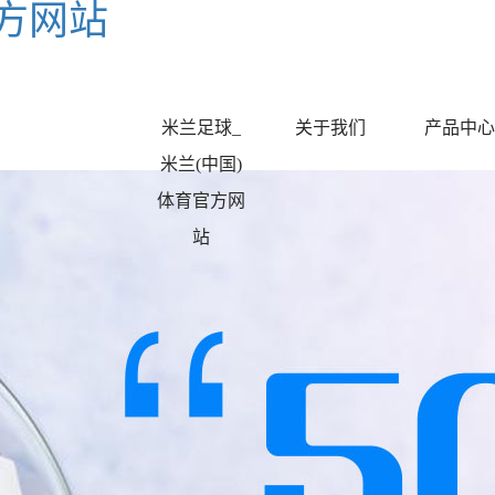
官方网站
米兰足球_
关于我们
产品中心
米兰(中国)
体育官方网
站