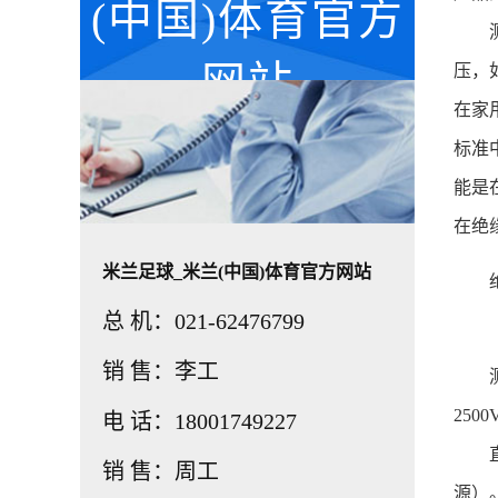
(中国)体育官方
测定
网站
压，
在家
标准
能是
在绝
米兰足球_米兰(中国)体育官方网站
绝缘
总 机：021-62476799
（1
销 售：李工
测量
2500
电 话：18001749227
直流
销 售：周工
源）