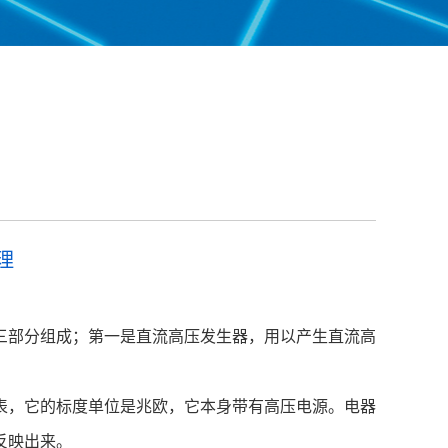
理
部分组成；第一是直流高压发生器，用以产生直流高
，它的标度单位是兆欧，它本身带有高压电源。电器
反映出来。