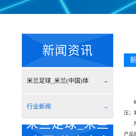
新闻资讯
米兰足球_米兰(中国)体
→
绝缘
育官方网站
行业新闻
→
压；
米兰足球_米兰
用来
产品