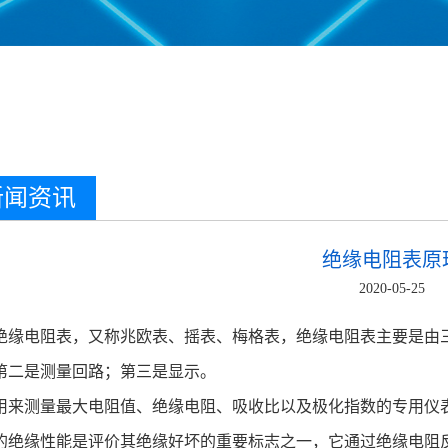
新闻资讯
绝缘电阻表原
2020-05-25
电阻表，又称兆欧表、摇表、梅格表，绝缘电阻表主要是由三
第二是测量回路；第三是显示。
测量最大电阻值、绝缘电阻、吸收比以及极化指数的专用仪表
的绝缘性能是评价其绝缘好坏的重要标志之一，它通过绝缘电阻